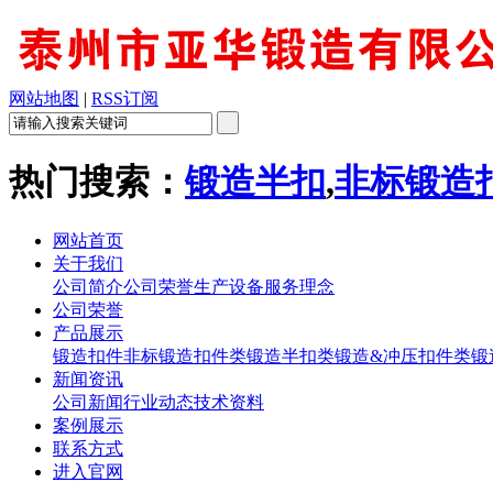
网站地图
|
RSS订阅
热门搜索：
锻造半扣
,
非标锻造
网站首页
关于我们
公司简介
公司荣誉
生产设备
服务理念
公司荣誉
产品展示
锻造扣件
非标锻造扣件类
锻造半扣类
锻造&冲压扣件类
锻
新闻资讯
公司新闻
行业动态
技术资料
案例展示
联系方式
进入官网