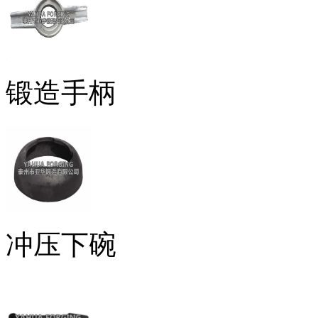
锻造手柄
冲压下碗