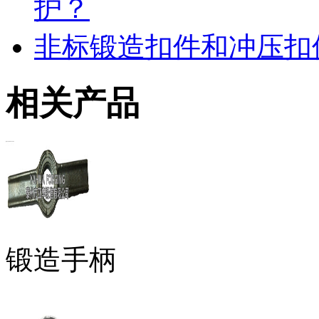
护？
非标锻造扣件和冲压扣
相关产品
锻造手柄