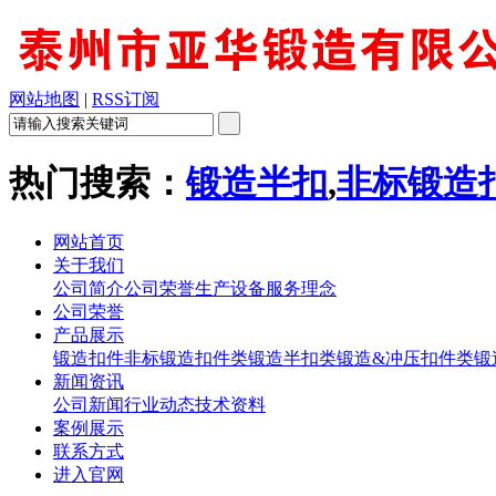
网站地图
|
RSS订阅
热门搜索：
锻造半扣
,
非标锻造
网站首页
关于我们
公司简介
公司荣誉
生产设备
服务理念
公司荣誉
产品展示
锻造扣件
非标锻造扣件类
锻造半扣类
锻造&冲压扣件类
锻
新闻资讯
公司新闻
行业动态
技术资料
案例展示
联系方式
进入官网